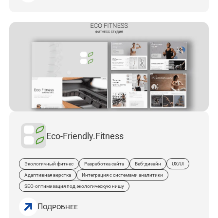
Eco-Friendly.fitness
Экологичный фитнес
Разработка сайта
Веб‑дизайн
UX/UI
Адаптивная верстка
Интеграция с системами аналитики
SEO‑оптимизация под экологическую нишу
Подробнее