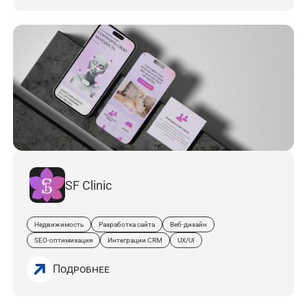
SF Clinic
Недвижимость
Разработка сайта
Веб-дизайн
SEO-оптимизация
Интеграции CRM
UX/UI
Подробнее