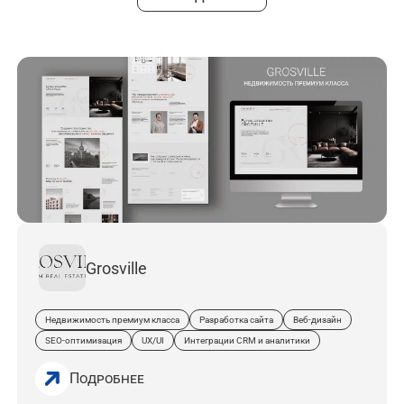
Grosville
Недвижимость премиум класса
Разработка сайта
Веб-дизайн
SEO-оптимизация
UX/UI
Интеграции CRM и аналитики
Подробнее