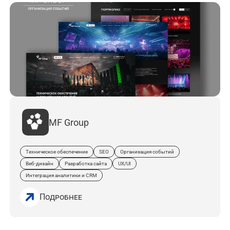
MF Group
Техническое обеспечение
SEO
Организация событий
Веб-дизайн
Разработка сайта
UX/UI
Интеграция аналитики и CRM
Подробнее